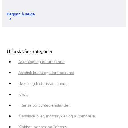
Begynn å selge
Utforsk våre kategorier
Arkeologi og naturhistorie
Asiatisk kunst og stammekunst
Bøker og historiske minner
Idrett
Interiør og pyntegjenstander
Klassiske biler, motorsykler og automobilia
Klokker, penner og lightere