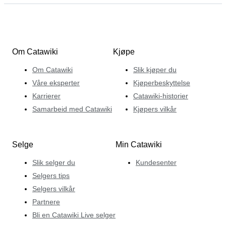
Om Catawiki
Kjøpe
Om Catawiki
Slik kjøper du
Våre eksperter
Kjøperbeskyttelse
Karrierer
Catawiki-historier
Samarbeid med Catawiki
Kjøpers vilkår
Selge
Min Catawiki
Slik selger du
Kundesenter
Selgers tips
Selgers vilkår
Partnere
Bli en Catawiki Live selger