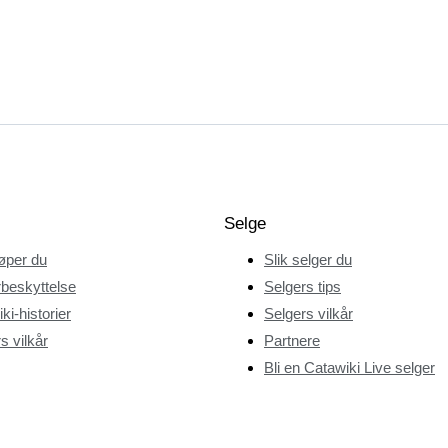
Selge
jøper du
Slik selger du
beskyttelse
Selgers tips
ki-historier
Selgers vilkår
s vilkår
Partnere
Bli en Catawiki Live selger