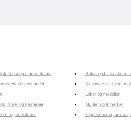
tisk kunst og stammekunst
Bøker og historiske min
riør og pyntegjenstander
Klassiske biler, motorsy
st
Leker og modeller
kk, filmer og kameraer
Mynter og frimerker
ker og edelstener
Tegneserier og animasj