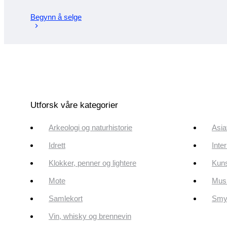
Begynn å selge
Utforsk våre kategorier
Arkeologi og naturhistorie
Asia
Idrett
Inte
Klokker, penner og lightere
Kun
Mote
Musi
Samlekort
Smyk
Vin, whisky og brennevin