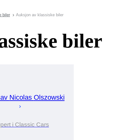
 biler
Auksjon av klassiske biler
ssiske biler
 av
Nicolas
Olszowski
pert i Classic Cars