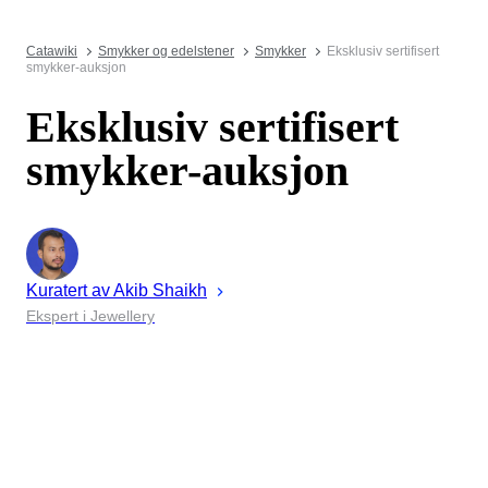
Catawiki
Smykker og edelstener
Smykker
Eksklusiv sertifisert
smykker-auksjon
Eksklusiv sertifisert
smykker-auksjon
Kuratert av
Akib
Shaikh
Ekspert i Jewellery