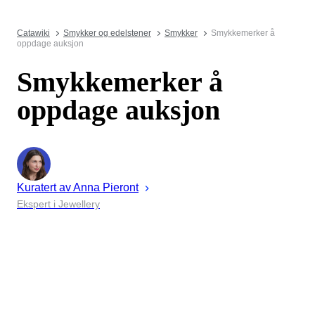
Catawiki
Smykker og edelstener
Smykker
Smykkemerker å
oppdage auksjon
Smykkemerker å
oppdage auksjon
Kuratert av
Anna
Pieront
Ekspert i Jewellery