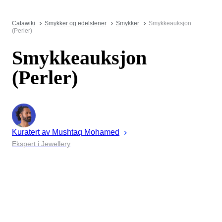
Catawiki
Smykker og edelstener
Smykker
Smykkeauksjon
(Perler)
Smykkeauksjon
(Perler)
Kuratert av
Mushtaq
Mohamed
Ekspert i Jewellery