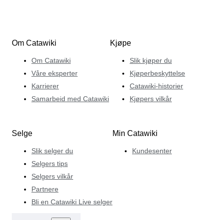
Om Catawiki
Kjøpe
Om Catawiki
Slik kjøper du
Våre eksperter
Kjøperbeskyttelse
Karrierer
Catawiki-historier
Samarbeid med Catawiki
Kjøpers vilkår
Selge
Min Catawiki
Slik selger du
Kundesenter
Selgers tips
Selgers vilkår
Partnere
Bli en Catawiki Live selger