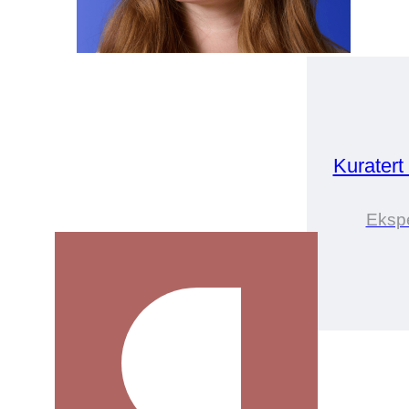
Kuratert
Ekspe