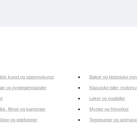
tisk kunst og stammekunst
Bøker og historiske min
riør og pyntegjenstander
Klassiske biler, motorsy
st
Leker og modeller
kk, filmer og kameraer
Mynter og frimerker
ker og edelstener
Tegneserier og animasj