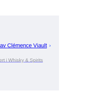
 av
Clémence
Viault
rt i Whisky & Spirits