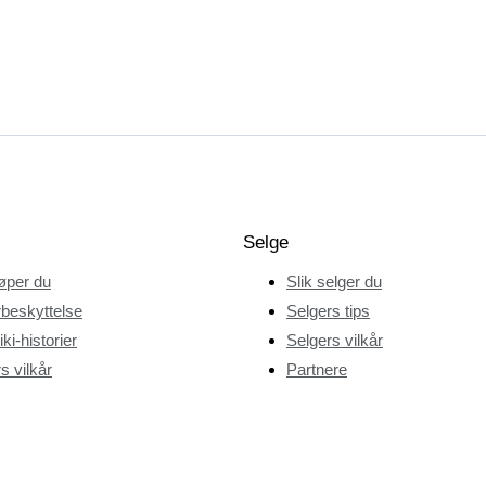
Selge
jøper du
Slik selger du
beskyttelse
Selgers tips
ki-historier
Selgers vilkår
s vilkår
Partnere