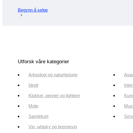
Begynn å selge
Utforsk våre kategorier
Arkeologi og naturhistorie
Asia
Idrett
Inte
Klokker, penner og lightere
Kun
Mote
Musi
Samlekort
Smyk
Vin, whisky og brennevin