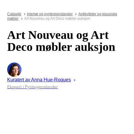
Catawiki
Interiør og pyntegjenstander
Antikviteter og klassiske
møbler
Art Nouveau og Art Deco møbler auksjon
Art Nouveau og Art
Deco møbler auksjon
Kuratert av
Anna
Hue-Roques
Ekspert i Pyntegjenstander