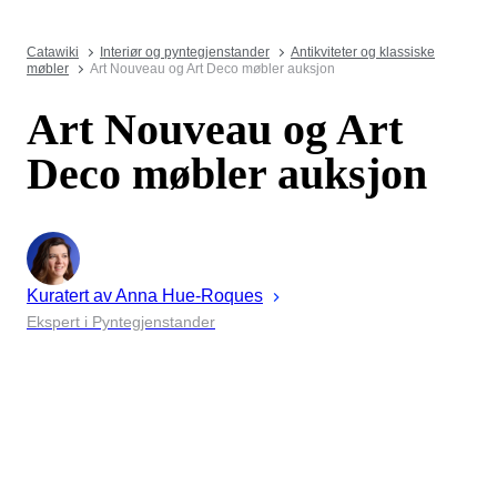
Catawiki
Interiør og pyntegjenstander
Antikviteter og klassiske
møbler
Art Nouveau og Art Deco møbler auksjon
Art Nouveau og Art
Deco møbler auksjon
Kuratert av
Anna
Hue-Roques
Ekspert i Pyntegjenstander