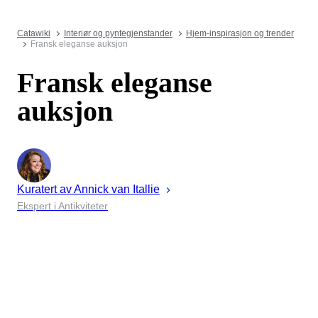
Catawiki
Interiør og pyntegjenstander
Hjem-inspirasjon og trender
Fransk eleganse auksjon
Fransk eleganse
auksjon
Kuratert av
Annick
van Itallie
Ekspert i Antikviteter