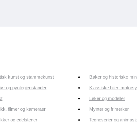
tisk kunst og stammekunst
Bøker og historiske min
riør og pyntegjenstander
Klassiske biler, motorsy
st
Leker og modeller
kk, filmer og kameraer
Mynter og frimerker
ker og edelstener
Tegneserier og animasj