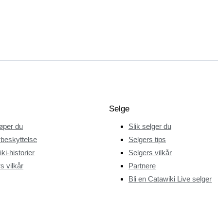
Selge
jøper du
Slik selger du
beskyttelse
Selgers tips
ki-historier
Selgers vilkår
s vilkår
Partnere
Bli en Catawiki Live selger