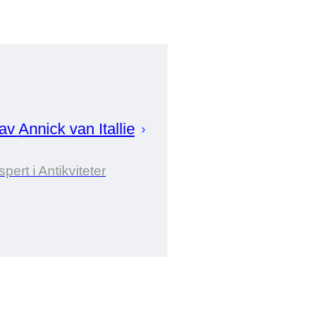
 av
Annick
van Itallie
pert i Antikviteter