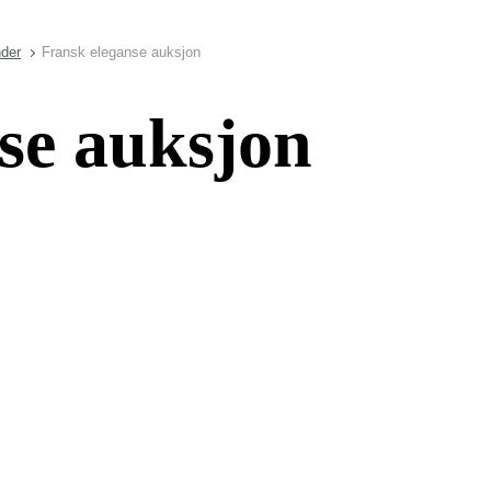
nder
Fransk eleganse auksjon
se auksjon