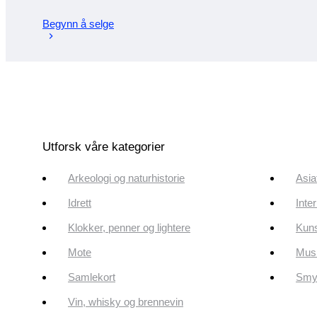
Begynn å selge
Utforsk våre kategorier
Arkeologi og naturhistorie
Asia
Idrett
Inte
Klokker, penner og lightere
Kun
Mote
Musi
Samlekort
Smyk
Vin, whisky og brennevin