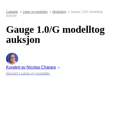
Catawiki
Leker og modeller
Modelltog
Gauge 1.0/G modelltog
auksjon
Gauge 1.0/G modelltog
auksjon
Kuratert av
Nicolas
Charara
Ekspert i Leker og modeller