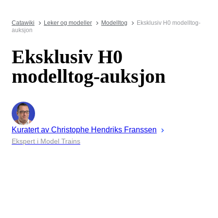
Catawiki
Leker og modeller
Modelltog
Eksklusiv H0 modelltog-
auksjon
Eksklusiv H0
modelltog-auksjon
Kuratert av
Christophe
Hendriks Franssen
Ekspert i Model Trains