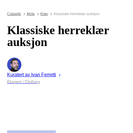
Catawiki
Mote
Klær
Klassiske herreklær auksjon
Klassiske herreklær
auksjon
Kuratert av
Ivan
Ferretti
Ekspert i Clothing