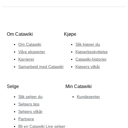
Om Catawiki
Kjøpe
Om Catawiki
Slik kjøper du
Våre eksperter
Kjøperbeskyttelse
Karrierer
Catawiki-historier
Samarbeid med Catawiki
Kjøpers vilkår
Selge
Min Catawiki
Slik selger du
Kundesenter
Selgers tips
Selgers vilkår
Partnere
Bli en Catawiki Live selger