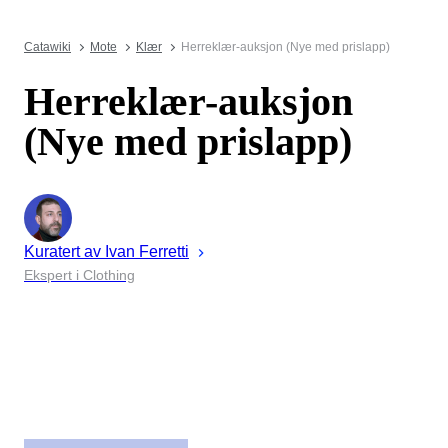
Catawiki
Mote
Klær
Herreklær-auksjon (Nye med prislapp)
Herreklær-auksjon
(Nye med prislapp)
Kuratert av
Ivan
Ferretti
Ekspert i Clothing