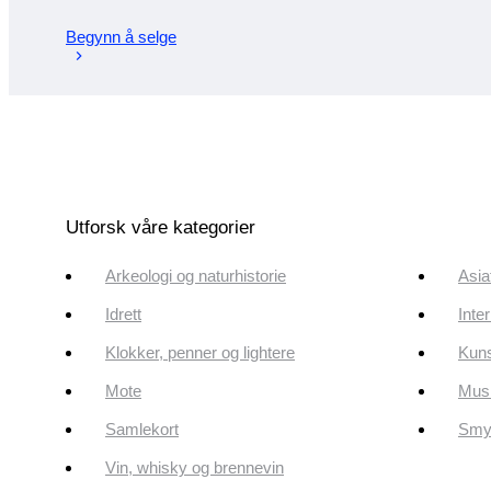
Begynn å selge
Utforsk våre kategorier
Arkeologi og naturhistorie
Asia
Idrett
Inte
Klokker, penner og lightere
Kun
Mote
Musi
Samlekort
Smyk
Vin, whisky og brennevin