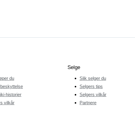
Selge
jøper du
Slik selger du
beskyttelse
Selgers tips
ki-historier
Selgers vilkår
s vilkår
Partnere