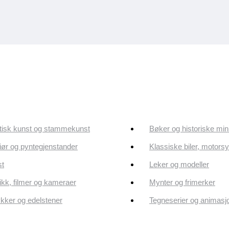
tisk kunst og stammekunst
Bøker og historiske min
riør og pyntegjenstander
Klassiske biler, motorsy
st
Leker og modeller
kk, filmer og kameraer
Mynter og frimerker
ker og edelstener
Tegneserier og animasj