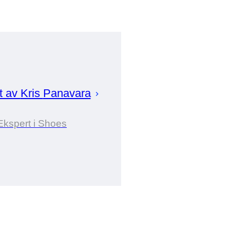
t av
Kris
Panavara
Ekspert i Shoes