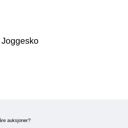
v Joggesko
våre auksjoner?