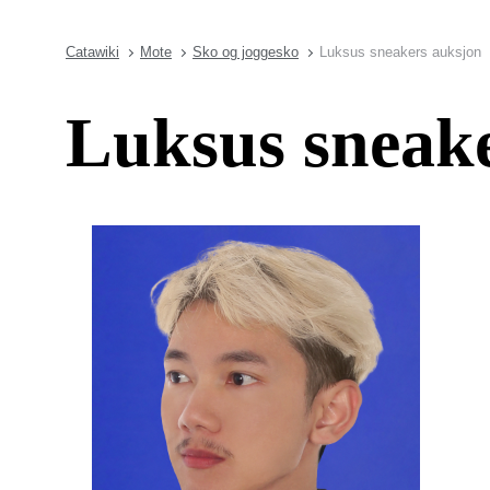
Catawiki
Mote
Sko og joggesko
Luksus sneakers auksjon
Luksus sneak