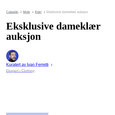
Catawiki
Mote
Klær
Eksklusive dameklær auksjon
Eksklusive dameklær
auksjon
Kuratert av
Ivan
Ferretti
Ekspert i Clothing