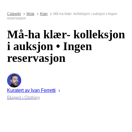
Catawiki
Mote
Klær
Må-ha klær- kolleksjon i auksjon • Ingen
reservasjon
Må-ha klær- kolleksjon
i auksjon • Ingen
reservasjon
Kuratert av
Ivan
Ferretti
Ekspert i Clothing