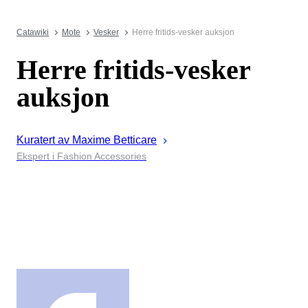
Catawiki
Mote
Vesker
Herre fritids-vesker auksjon
Herre fritids-vesker
auksjon
Kuratert av
Maxime
Betticare
Ekspert i Fashion Accessories