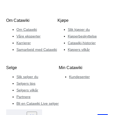
Om Catawiki
Kjøpe
Om Catawiki
Slik kjøper du
Våre eksperter
Kjøperbeskyttelse
Karrierer
Catawiki-historier
Samarbeid med Catawiki
Kjøpers vilkår
Selge
Min Catawiki
Slik selger du
Kundesenter
Selgers tips
Selgers vilkår
Partnere
Bli en Catawiki Live selger