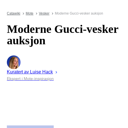
Catawiki
Mote
Vesker
Moderne Gucci-vesker auksjon
Moderne Gucci-vesker
auksjon
Kuratert av
Luise
Hack
Ekspert i Mote-inspirasjon