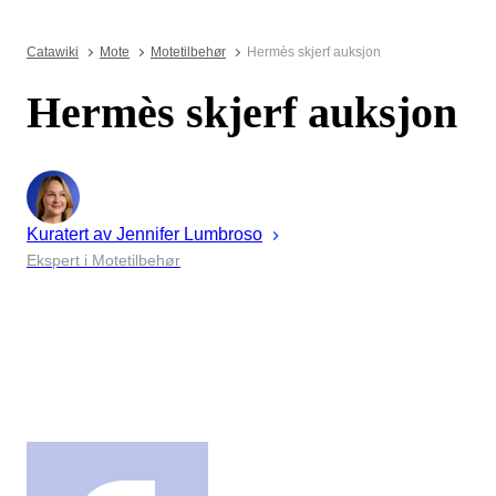
Catawiki
Mote
Motetilbehør
Hermès skjerf auksjon
Hermès skjerf auksjon
Kuratert av
Jennifer
Lumbroso
Ekspert i Motetilbehør