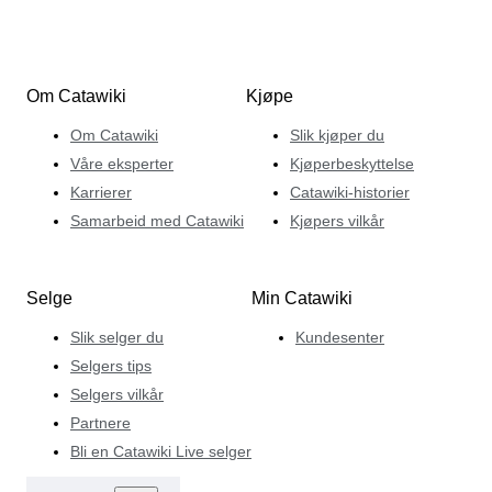
Om Catawiki
Kjøpe
Om Catawiki
Slik kjøper du
Våre eksperter
Kjøperbeskyttelse
Karrierer
Catawiki-historier
Samarbeid med Catawiki
Kjøpers vilkår
Selge
Min Catawiki
Slik selger du
Kundesenter
Selgers tips
Selgers vilkår
Partnere
Bli en Catawiki Live selger