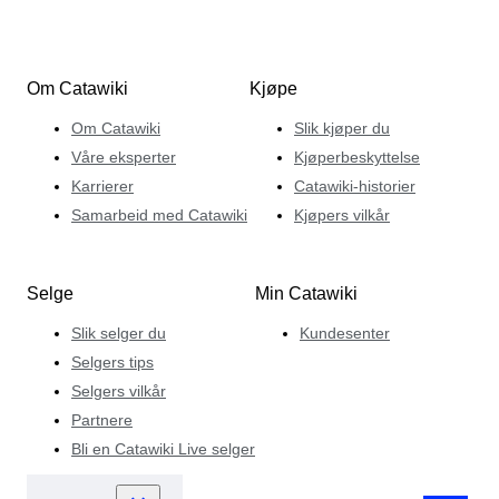
Om Catawiki
Kjøpe
Om Catawiki
Slik kjøper du
Våre eksperter
Kjøperbeskyttelse
Karrierer
Catawiki-historier
Samarbeid med Catawiki
Kjøpers vilkår
Selge
Min Catawiki
Slik selger du
Kundesenter
Selgers tips
Selgers vilkår
Partnere
Bli en Catawiki Live selger