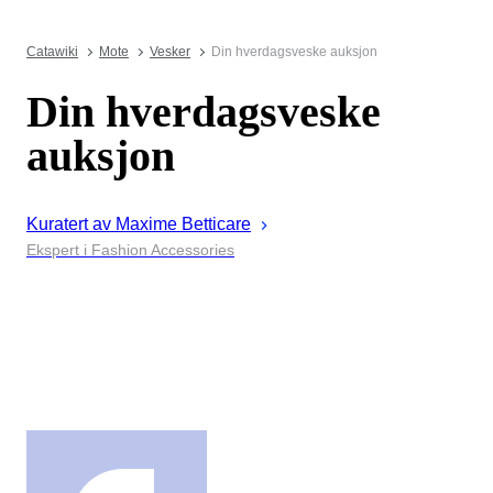
Catawiki
Mote
Vesker
Din hverdagsveske auksjon
Din hverdagsveske
auksjon
Kuratert av
Maxime
Betticare
Ekspert i Fashion Accessories