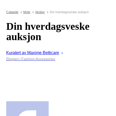
Catawiki
Mote
Vesker
Din hverdagsveske auksjon
Din hverdagsveske
auksjon
Kuratert av
Maxime
Betticare
Ekspert i Fashion Accessories