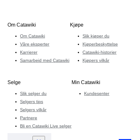
Om Catawiki
Kjøpe
Om Catawiki
Slik kjøper du
Våre eksperter
Kjøperbeskyttelse
Karrierer
Catawiki-historier
Samarbeid med Catawiki
Kjøpers vilkår
Selge
Min Catawiki
Slik selger du
Kundesenter
Selgers tips
Selgers vilkår
Partnere
Bli en Catawiki Live selger