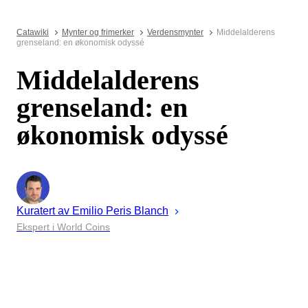
Catawiki
Mynter og frimerker
Verdensmynter
Middelalderens
grenseland: en økonomisk odyssé
Middelalderens
grenseland: en
økonomisk odyssé
Kuratert av
Emilio Peris
Blanch
Ekspert i World Coins