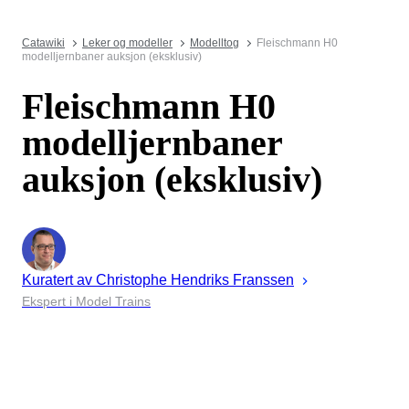
Catawiki
Leker og modeller
Modelltog
Fleischmann H0
modelljernbaner auksjon (eksklusiv)
Fleischmann H0
modelljernbaner
auksjon (eksklusiv)
Kuratert av
Christophe
Hendriks Franssen
Ekspert i Model Trains