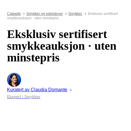
Catawiki
Smykker og edelstener
Smykker
Eksklusiv sertifisert
smykkeauksjon · uten minstepris
Eksklusiv sertifisert
smykkeauksjon · uten
minstepris
Kuratert av
Claudia
Domante
Ekspert i Smykker