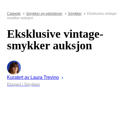
Catawiki
Smykker og edelstener
Smykker
Eksklusive vintage-
smykker auksjon
Eksklusive vintage-
smykker auksjon
Kuratert av
Laura
Trevino
Ekspert i Smykker