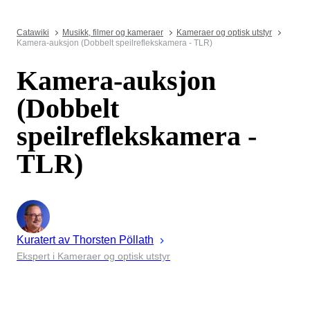
Catawiki
Musikk, filmer og kameraer
Kameraer og optisk utstyr
Kamera-auksjon (Dobbelt speilreflekskamera - TLR)
Kamera-auksjon
(Dobbelt
speilreflekskamera -
TLR)
Kuratert av
Thorsten
Pöllath
Ekspert i Kameraer og optisk utstyr