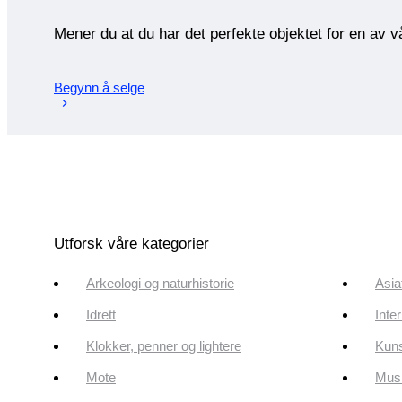
Mener du at du har det perfekte objektet for en av 
Begynn å selge
Utforsk våre kategorier
Arkeologi og naturhistorie
Asia
Idrett
Inte
Klokker, penner og lightere
Kun
Mote
Musi