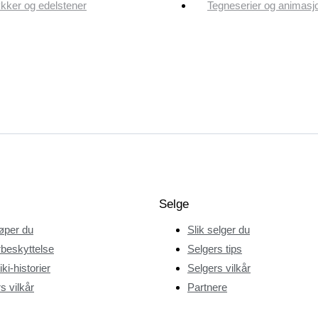
ker og edelstener
Tegneserier og animasj
Selge
jøper du
Slik selger du
beskyttelse
Selgers tips
ki-historier
Selgers vilkår
s vilkår
Partnere