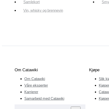
Samlekort
Smyk
Vin, whisky og brennevin
Om Catawiki
Kjøpe
Om Catawiki
Slik k
Våre eksperter
Kjøper
Karrierer
Catawi
Samarbeid med Catawiki
Kjøper