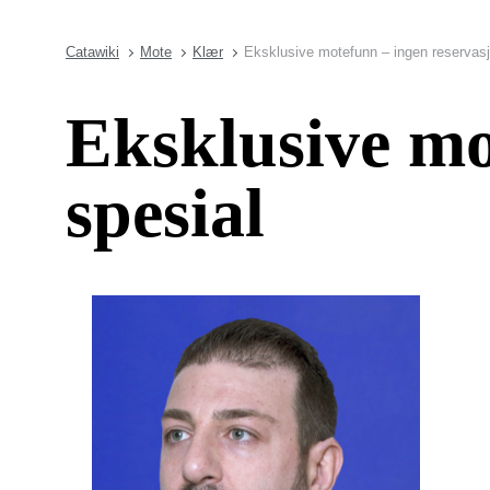
Catawiki
Mote
Klær
Eksklusive motefunn – ingen reservasj
Eksklusive mo
spesial