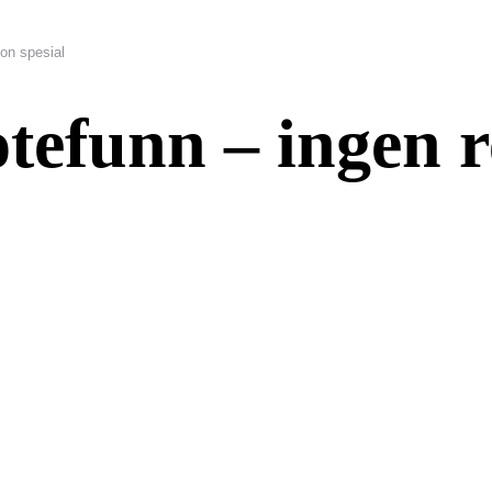
on spesial
tefunn – ingen r