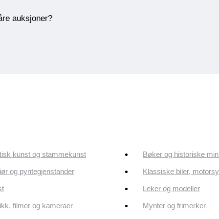
våre auksjoner?
tisk kunst og stammekunst
Bøker og historiske min
riør og pyntegjenstander
Klassiske biler, motorsy
st
Leker og modeller
kk, filmer og kameraer
Mynter og frimerker