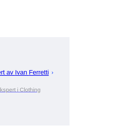
rt av
Ivan
Ferretti
kspert i Clothing