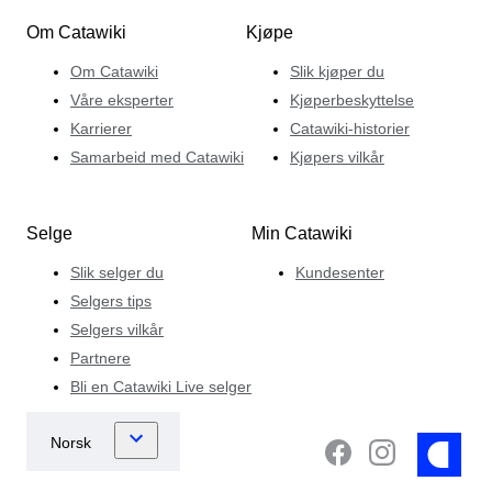
Om Catawiki
Kjøpe
Om Catawiki
Slik kjøper du
Våre eksperter
Kjøperbeskyttelse
Karrierer
Catawiki-historier
Samarbeid med Catawiki
Kjøpers vilkår
Selge
Min Catawiki
Slik selger du
Kundesenter
Selgers tips
Selgers vilkår
Partnere
Bli en Catawiki Live selger