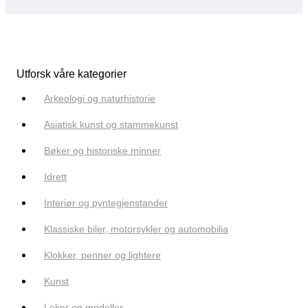
Utforsk våre kategorier
Arkeologi og naturhistorie
Asiatisk kunst og stammekunst
Bøker og historiske minner
Idrett
Interiør og pyntegjenstander
Klassiske biler, motorsykler og automobilia
Klokker, penner og lightere
Kunst
Leker og modeller