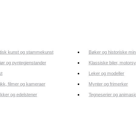
tisk kunst og stammekunst
Bøker og historiske min
riør og pyntegjenstander
Klassiske biler, motorsy
st
Leker og modeller
kk, filmer og kameraer
Mynter og frimerker
ker og edelstener
Tegneserier og animasj