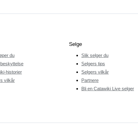
Selge
jøper du
Slik selger du
beskyttelse
Selgers tips
ki-historier
Selgers vilkår
s vilkår
Partnere
Bli en Catawiki Live selger