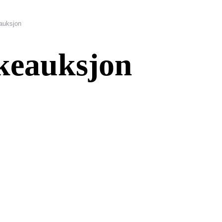
auksjon
keauksjon