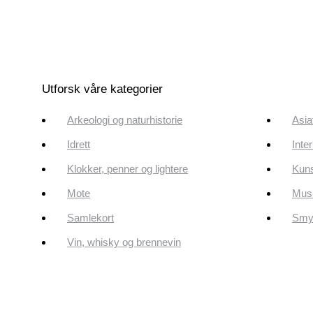
Utforsk våre kategorier
Arkeologi og naturhistorie
Asia
Idrett
Inte
Klokker, penner og lightere
Kun
Mote
Musi
Samlekort
Smyk
Vin, whisky og brennevin