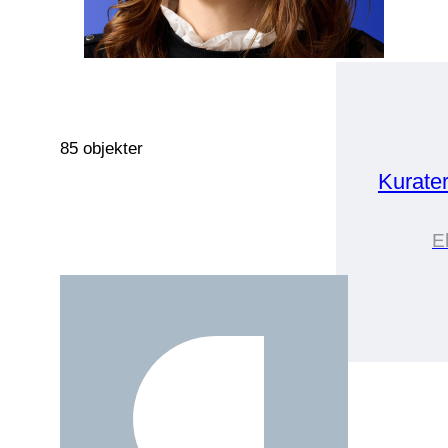
85 objekter
Kurate
E