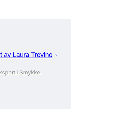
rt av
Laura
Trevino
kspert i Smykker