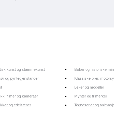
tisk kunst og stammekunst
Bøker og historiske min
riør og pyntegjenstander
Klassiske biler, motorsy
st
Leker og modeller
kk, filmer og kameraer
Mynter og frimerker
ker og edelstener
Tegneserier og animasj