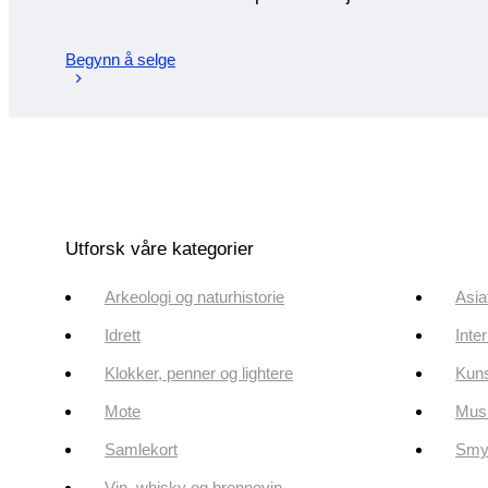
Begynn å selge
Utforsk våre kategorier
Arkeologi og naturhistorie
Asia
Idrett
Inte
Klokker, penner og lightere
Kun
Mote
Musi
Samlekort
Smyk
Vin, whisky og brennevin