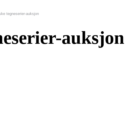
nske tegneserier-auksjon
neserier-auksjon