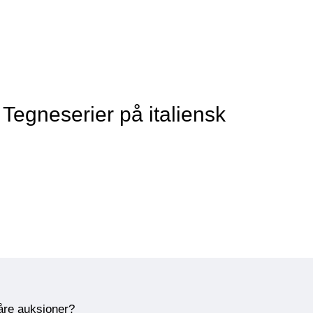
Tegneserier på italiensk
våre auksjoner?