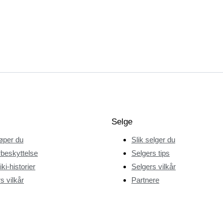
Selge
jøper du
Slik selger du
beskyttelse
Selgers tips
ki-historier
Selgers vilkår
s vilkår
Partnere