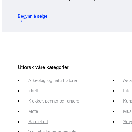
Begynn å selge
Utforsk våre kategorier
Arkeologi og naturhistorie
Asia
Idrett
Inte
Klokker, penner og lightere
Kun
Mote
Musi
Samlekort
Smyk
Vin, whisky og brennevin