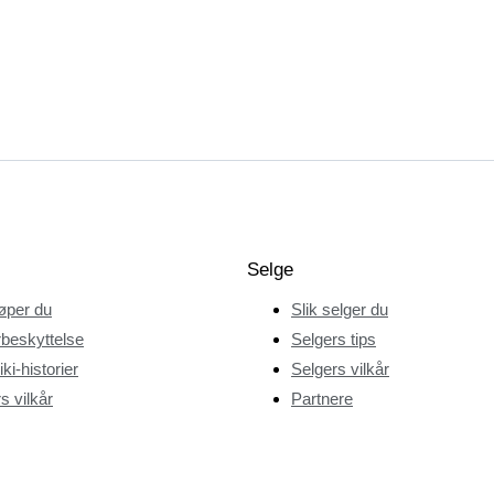
Selge
jøper du
Slik selger du
beskyttelse
Selgers tips
ki-historier
Selgers vilkår
s vilkår
Partnere