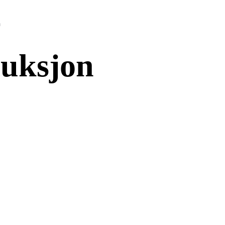
n
auksjon