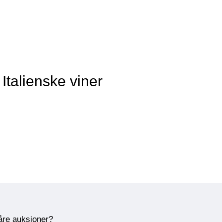
Italienske viner
våre auksjoner?