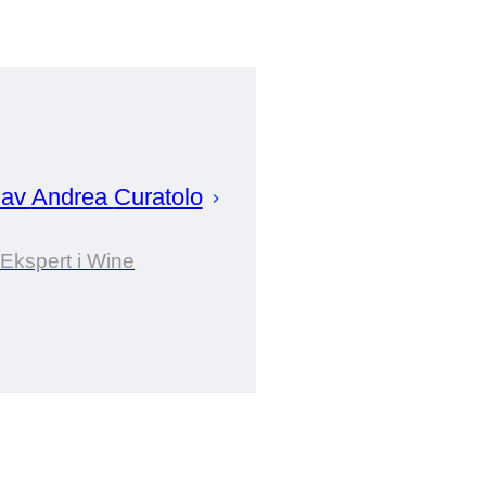
 av
Andrea
Curatolo
Ekspert i Wine