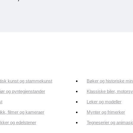
tisk kunst og stammekunst
Bøker og historiske min
riør og pyntegjenstander
Klassiske biler, motorsy
st
Leker og modeller
kk, filmer og kameraer
Mynter og frimerker
ker og edelstener
Tegneserier og animasj