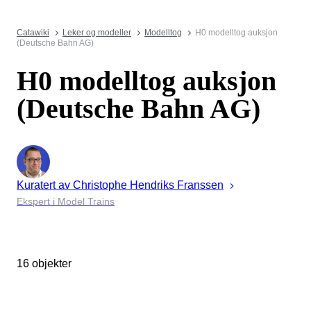
Catawiki
Leker og modeller
Modelltog
H0 modelltog auksjon
(Deutsche Bahn AG)
H0 modelltog auksjon
(Deutsche Bahn AG)
Kuratert av
Christophe
Hendriks Franssen
Ekspert i Model Trains
16 objekter