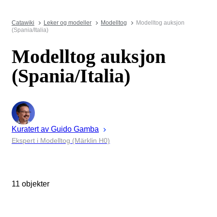
Catawiki
Leker og modeller
Modelltog
Modelltog auksjon
(Spania/Italia)
Modelltog auksjon
(Spania/Italia)
Kuratert av
Guido
Gamba
Ekspert i Modelltog (Märklin H0)
11 objekter