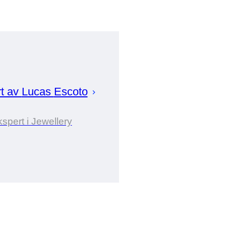
rt av
Lucas
Escoto
spert i Jewellery