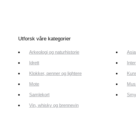
Utforsk våre kategorier
Arkeologi og naturhistorie
Asia
Idrett
Inte
Klokker, penner og lightere
Kun
Mote
Musi
Samlekort
Smyk
Vin, whisky og brennevin