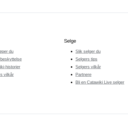
Selge
jøper du
Slik selger du
beskyttelse
Selgers tips
ki-historier
Selgers vilkår
s vilkår
Partnere
Bli en Catawiki Live selger