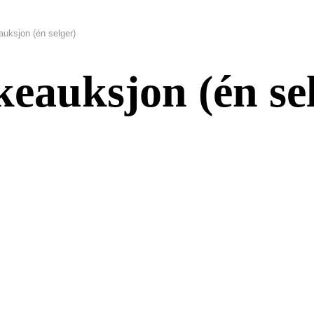
uksjon (én selger)
eauksjon (én se