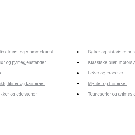
tisk kunst og stammekunst
Bøker og historiske min
riør og pyntegjenstander
Klassiske biler, motorsy
st
Leker og modeller
kk, filmer og kameraer
Mynter og frimerker
ker og edelstener
Tegneserier og animasj