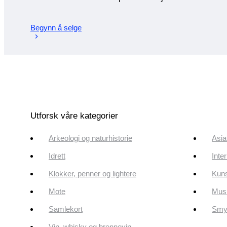
Begynn å selge
Utforsk våre kategorier
Arkeologi og naturhistorie
Asia
Idrett
Inte
Klokker, penner og lightere
Kun
Mote
Musi
Samlekort
Smyk
Vin, whisky og brennevin