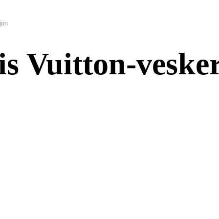
jon
is Vuitton-veske