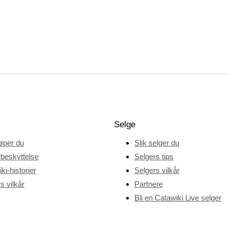
Selge
jøper du
Slik selger du
beskyttelse
Selgers tips
ki-historier
Selgers vilkår
s vilkår
Partnere
Bli en Catawiki Live selger