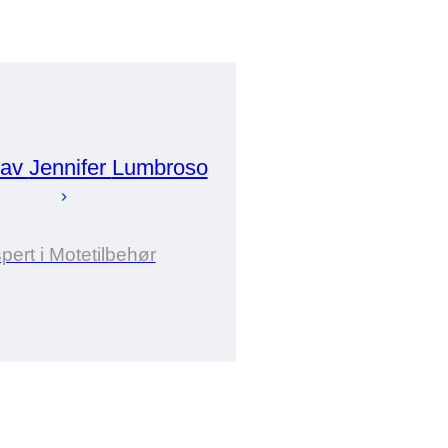
 av
Jennifer
Lumbroso
pert i Motetilbehør