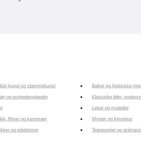
tisk kunst og stammekunst
Bøker og historiske min
riør og pyntegjenstander
Klassiske biler, motorsy
st
Leker og modeller
kk, filmer og kameraer
Mynter og frimerker
ker og edelstener
Tegneserier og animasj