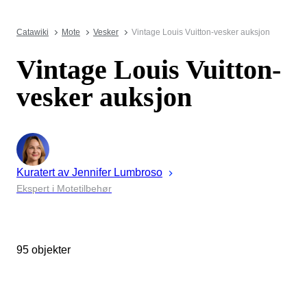
Catawiki
Mote
Vesker
Vintage Louis Vuitton-vesker auksjon
Vintage Louis Vuitton-
vesker auksjon
Kuratert av
Jennifer
Lumbroso
Ekspert i Motetilbehør
95 objekter