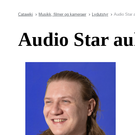
Catawiki
Musikk, filmer og kameraer
Lydutstyr
Audio Star 
Audio Star au