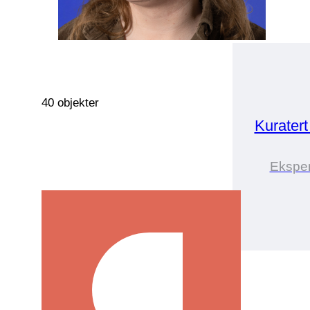
40 objekter
Kurater
Eksper