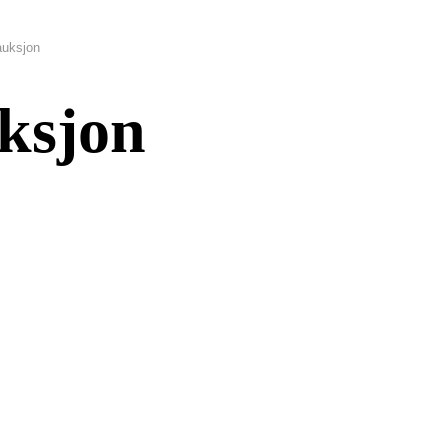
auksjon
ksjon