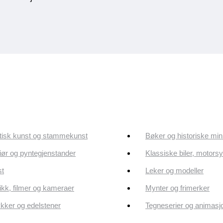
tisk kunst og stammekunst
Bøker og historiske min
riør og pyntegjenstander
Klassiske biler, motorsy
st
Leker og modeller
kk, filmer og kameraer
Mynter og frimerker
ker og edelstener
Tegneserier og animasj