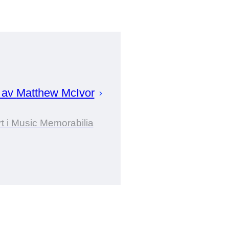
t av
Matthew
McIvor
t i Music Memorabilia