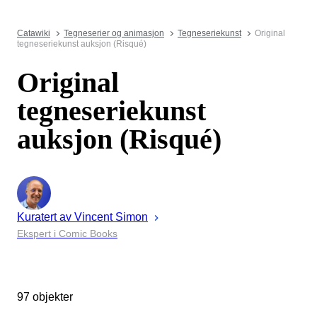
Catawiki
Tegneserier og animasjon
Tegneseriekunst
Original
tegneseriekunst auksjon (Risqué)
Original
tegneseriekunst
auksjon (Risqué)
Kuratert av
Vincent
Simon
Ekspert i Comic Books
97 objekter