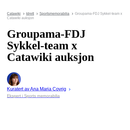
Catawiki
Idrett
Sportsmemorabilia
Groupama-FDJ Sykkel-team x
Catawiki auksjon
Groupama-FDJ
Sykkel-team x
Catawiki auksjon
Kuratert av
Ana Maria
Covrig
Ekspert i Sports memorabilia