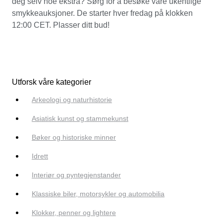
deg selv noe ekstra? Sørg for å besøke våre ukentlige
smykkeauksjoner. De starter hver fredag på klokken
12:00 CET. Plasser ditt bud!
Utforsk våre kategorier
Arkeologi og naturhistorie
Asiatisk kunst og stammekunst
Bøker og historiske minner
Idrett
Interiør og pyntegjenstander
Klassiske biler, motorsykler og automobilia
Klokker, penner og lightere