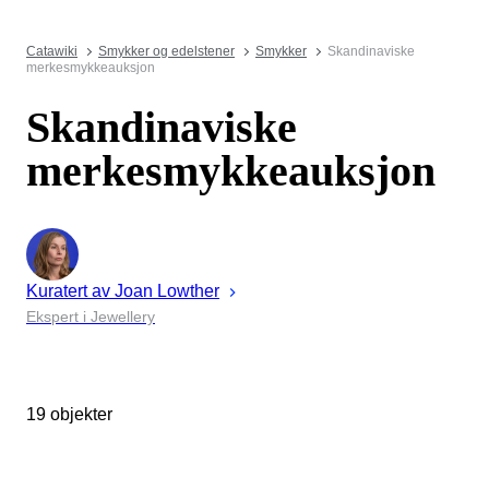
Catawiki
Smykker og edelstener
Smykker
Skandinaviske
merkesmykkeauksjon
Skandinaviske
merkesmykkeauksjon
Kuratert av
Joan
Lowther
Ekspert i Jewellery
19 objekter