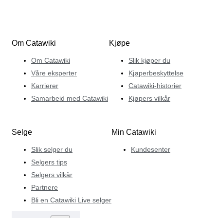
Om Catawiki
Kjøpe
Om Catawiki
Slik kjøper du
Våre eksperter
Kjøperbeskyttelse
Karrierer
Catawiki-historier
Samarbeid med Catawiki
Kjøpers vilkår
Selge
Min Catawiki
Slik selger du
Kundesenter
Selgers tips
Selgers vilkår
Partnere
Bli en Catawiki Live selger