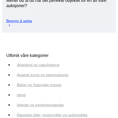
Mener du at du har det perfekte objektet for en av våre
auksjoner?
Begynn å selge
Utforsk våre kategorier
Arkeologi og naturhistorie
Asiatisk kunst og stammekunst
Bøker og historiske minner
Idrett
Interiør og pyntegjenstander
Klassiske biler, motorsykler og automobilia