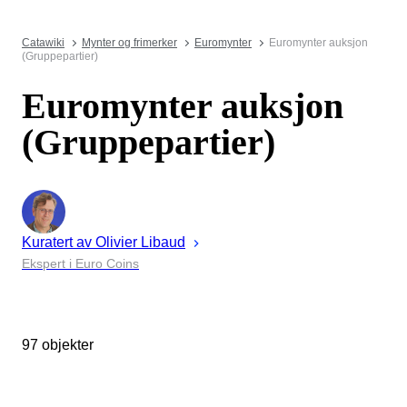
Catawiki
Mynter og frimerker
Euromynter
Euromynter auksjon
(Gruppepartier)
Euromynter auksjon
(Gruppepartier)
Kuratert av
Olivier
Libaud
Ekspert i Euro Coins
97 objekter