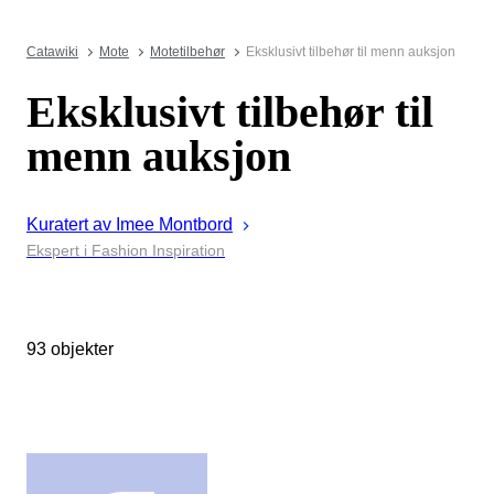
Catawiki
Mote
Motetilbehør
Eksklusivt tilbehør til menn auksjon
Eksklusivt tilbehør til
menn auksjon
Kuratert av
Imee
Montbord
Ekspert i Fashion Inspiration
93 objekter