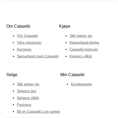
Om Catawiki
Kjøpe
Om Catawiki
Slik kjøper du
Våre eksperter
Kjøperbeskyttelse
Karrierer
Catawiki-historier
Samarbeid med Catawiki
Kjøpers vilkår
Selge
Min Catawiki
Slik selger du
Kundesenter
Selgers tips
Selgers vilkår
Partnere
Bli en Catawiki Live selger