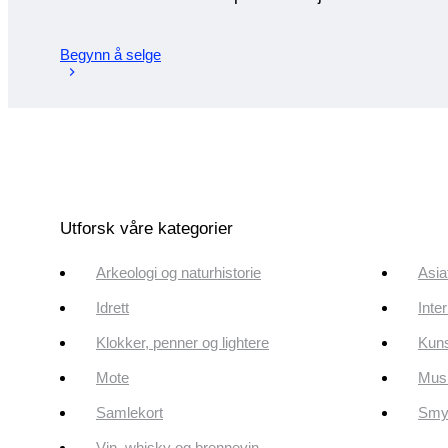
Begynn å selge
Utforsk våre kategorier
Arkeologi og naturhistorie
Asia
Idrett
Inte
Klokker, penner og lightere
Kun
Mote
Musi
Samlekort
Smyk
Vin, whisky og brennevin