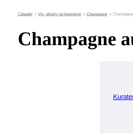
Catawiki
Vin, whisky og brennevin
Champagne
Champagne a
Champagne auk
Kurate