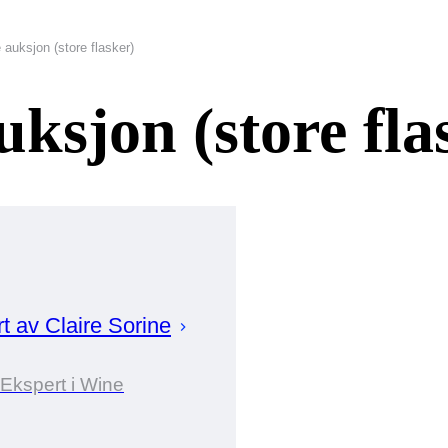
uksjon (store flasker)
sjon (store fla
rt av
Claire
Sorine
Ekspert i Wine