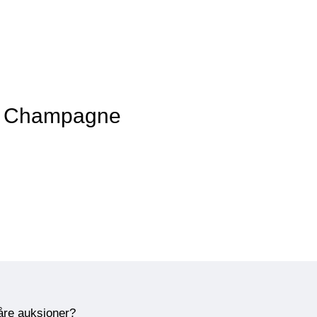
av Champagne
våre auksjoner?