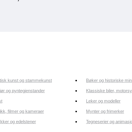
tisk kunst og stammekunst
Bøker og historiske min
riør og pyntegjenstander
Klassiske biler, motorsy
st
Leker og modeller
kk, filmer og kameraer
Mynter og frimerker
ker og edelstener
Tegneserier og animasj