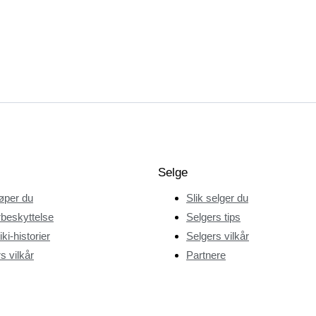
Selge
jøper du
Slik selger du
beskyttelse
Selgers tips
ki-historier
Selgers vilkår
s vilkår
Partnere