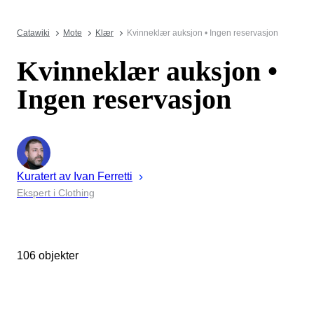
Catawiki
Mote
Klær
Kvinneklær auksjon • Ingen reservasjon
Kvinneklær auksjon •
Ingen reservasjon
Kuratert av
Ivan
Ferretti
Ekspert i Clothing
106 objekter