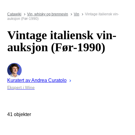
Catawiki
Vin, whisky og brennevin
Vin
Vintage italiensk vin-
auksjon (Før-1990)
Vintage italiensk vin-
auksjon (Før-1990)
Kuratert av
Andrea
Curatolo
Ekspert i Wine
41 objekter