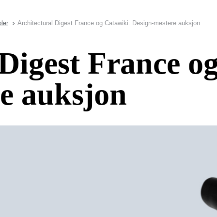
ler
Architectural Digest France og Catawiki: Design-mestere auksjon
 Digest France o
e auksjon