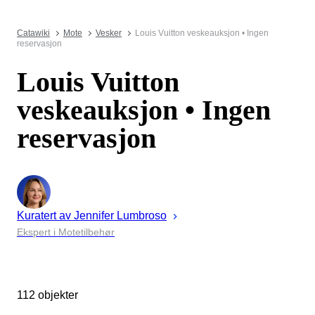
Catawiki
Mote
Vesker
Louis Vuitton veskeauksjon • Ingen
reservasjon
Louis Vuitton
veskeauksjon • Ingen
reservasjon
Kuratert av
Jennifer
Lumbroso
Ekspert i Motetilbehør
112 objekter